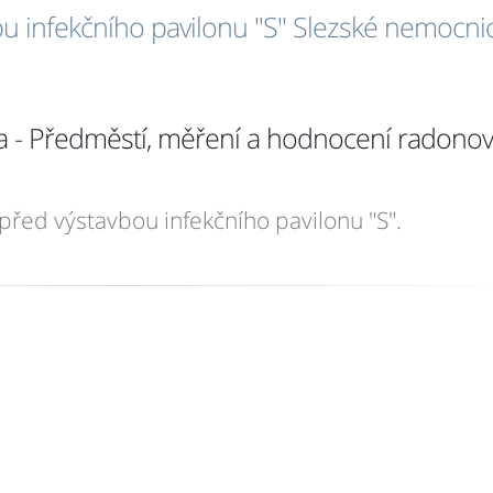
u infekčního pavilonu "S" Slezské nemocni
va - Předměstí, měření a hodnocení radono
řed výstavbou infekčního pavilonu "S".