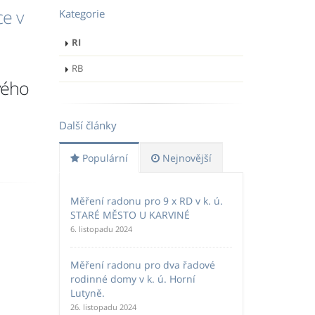
ce v
Kategorie
RI
RB
vého
Další články
Populární
Nejnovější
Měření radonu pro 9 x RD v k. ú.
STARÉ MĚSTO U KARVINÉ
6. listopadu 2024
Měření radonu pro dva řadové
rodinné domy v k. ú. Horní
Lutyně.
26. listopadu 2024