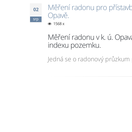
Měření radonu pro přístavb
02
Opavě.
srp
1568 x
Měření radonu v k. ú. Opa
indexu pozemku.
Jedná se o radonový průzkum p