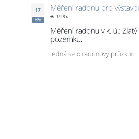
Měření radonu pro výstavb
17
1543 x
bře
Měření radonu v k. ú.: Zla
pozemku.
Jedná se o radonový průzkum 