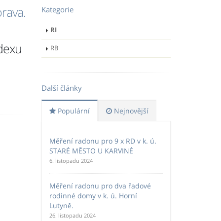
rava.
Kategorie
RI
ndexu
RB
Další články
Populární
Nejnovější
Měření radonu pro 9 x RD v k. ú.
STARÉ MĚSTO U KARVINÉ
6. listopadu 2024
Měření radonu pro dva řadové
rodinné domy v k. ú. Horní
Lutyně.
26. listopadu 2024