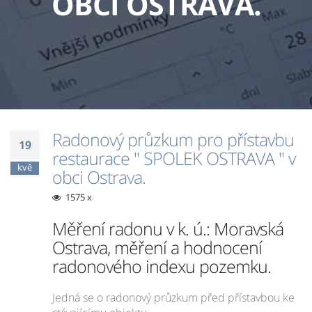
OBCI OSTRAVA.
Radonový průzkum pro přístavbu
19
restaurace " SPOLEK OSTRAVA " v
kvě
obci Ostrava.
1575 x
Měření radonu v k. ú.: Moravská
Ostrava, měření a hodnocení
radonového indexu pozemku.
Jedná se o radonový průzkum před přístavbou ke