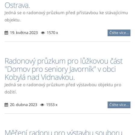
Ostrava.
Jedná se o radonový průzkum před přístavbou ke stávajícímu
objektu.
19. května 2023
1570 x
Čtěte více...
Radonový průzkum pro lůžkovou část
"Domov pro seniory Javorník" v obci
Kobylá nad Vidnavkou.
Jedná se o radonový průzkum před výstavbou objektu pro
dožití.
20. dubna 2023
1553 x
Čtěte více...
Měření radonu pro výstavbu souboru