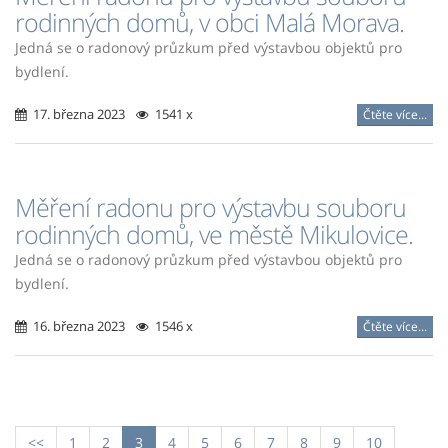
rodinných domů, v obci Malá Morava.
Jedná se o radonový průzkum před výstavbou objektů pro
bydlení.
17. března 2023
1541 x
Čtěte více...
Měření radonu pro výstavbu souboru
rodinných domů, ve městě Mikulovice.
Jedná se o radonový průzkum před výstavbou objektů pro
bydlení.
16. března 2023
1546 x
Čtěte více...
<<
1
2
3
4
5
6
7
8
9
10