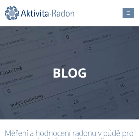
BLOG
Měření a hodnocení radonu v půdě pro